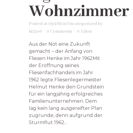
Wohnzimmer
Posted at 09:46h
in
Uncategorized
by
ki35e6
0 Comments
0
Likes
Aus der Not eine Zukunft
gemacht – der Anfang von
Fliesen Henke im Jahr 1962Mit
der Eröffnung seines
Fliesenfachhandels im Jahr
1962 legte Fliesenlegermeister
Helmut Henke den Grundstein
für ein langjährig erfolgreiches
Familienunternehmen. Dem
lag kein lang ausgereifter Plan
zugrunde, denn aufgrund der
Sturmflut 1962...