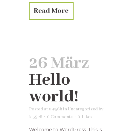
Read More
26 März
Hello
world!
Posted at 09:46h
in
Uncategorized
by
ki35e6
0 Comments
0
Likes
Welcome to WordPress. This is