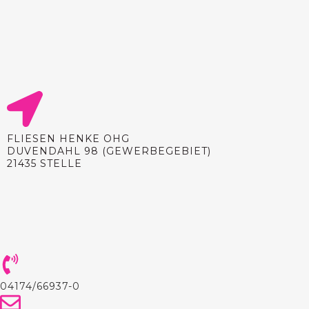
Beratung, hochwertige Wand- und Bodenfliesen,
Sortimentserweiterungen wie Designböden und
alternative Wandverkleidungen sowie
zuverlässigen Service zählen.
FLIESEN HENKE OHG
DUVENDAHL 98 (GEWERBEGEBIET)
21435 STELLE
04174/66937-0