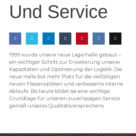
Und Service
Share
Share
Share
Share
Pin
Share
Email
1999 wurde unsere neue Lagerhalle gebaut –
ein wichtiger Schritt zur Erweiterung unserer
on
on
on
on
this
on VK
this
Kapazitäten und Optimierung der Logistik. Die
Facebook
Twitter
LinkedIn
Tumblr
neue Halle bot mehr Platz für die vielfältigen
neuen Fliesenoptiken und verbesserte interne
Abläufe. Bis heute bildet sie eine wichtige
Grundlage für unseren zuverlässigen Service
gemäß unseres Qualitätsversprechens.